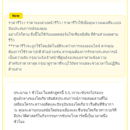
ราคารีวิว / ราคาจองล่วงหน้ารีวิว / ราคารีวิวใช้เมื่อคุณวางแผนที่จะแบ่ง
ปันประสบการณ์ของคุณ
อย่างไรก็ตาม สิ่งนี้ไม่ใช้กับแพลตฟอร์มโซเชียลมีเดีย ที่ห้ามส่วนลดตาม
รีวิว
**ราคารีวิวจะถูกใช้โดยอัตโนมัติระหว่างการจองออนไลน์ หากคุณ
ต้องการใช้ราคาปกติ ตัวอย่างเช่น หากคุณต้องการรักษาประสบการณ์
เป็นความลับ กรุณาแจ้งเจ้าหน้าที่ศูนย์จองของเราผ่านข้อความ
สำหรับราคาล่าสุด กรุณาดูราคาที่ระบุไว้ถัดจากแต่ละช่วงเวลาในปฏิทิน
ด้านล่าง
ประมาณ 1 ชั่วโมง ในหลักสูตรนี้ S-S, เราจะขับรถไปรอบๆ
ศูนย์กลางของโตเกียวสัมผัสประสบการณ์การผสมผสานที่ไม่
เหมือนใครระหว่างอดีตและปัจจุบันของโตเกียว! เริ่มต้นที่ชินากา
วะ คุณจะผ่านถนนสมัยใหม่ของเมืองและชื่นชมโตเกียวทาวเวอร์ที่
มีประวัติศาสตร์ในกิจกรรมการขับรถโกคาร์ทนี้เป็นเวลาหนึ่ง
ชั่วโมง