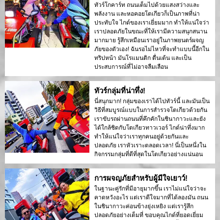
ทัวร์โกคาร์ท ถนนเต็มไปด้วยแสงสว่างและ
พลังงาน และหอคอยโตเกียวก็เป็นภาพที่น่า
ประทับใจ ไกด์ของเราเยี่ยมมาก ทำให้แน่ใจว่า
เราปลอดภัยในขณะที่ให้เรามีความสนุกสนาน
มากมาย รู้สึกเหมือนเราอยู่ในภาพยนตร์ผจญ
ภัยของตัวเอง! ฉันรอไม่ไหวที่จะทำแบบนี้อีกใน
ทริปหน้า มันโรแมนติก ตื่นเต้น และเป็น
ประสบการณ์ที่ไม่อาจลืมเลือน
ทัวร์กลุ่มที่น่าทึ่ง!
นี่สนุกมาก! กลุ่มของเราได้ไปทัวร์นี้ และมันเป็น
วิธีที่สมบูรณ์แบบในการสำรวจโตเกียวด้วยกัน
เราขับรถผ่านถนนที่คึกคักในชินากาวะและยัง
ได้ใกล้ชิดกับโตเกียวทาวเวอร์ ไกด์น่าทึ่งมาก
ทำให้แน่ใจว่าเราทุกคนอยู่ด้วยกันและ
ปลอดภัย เราหัวเราะตลอดเวลา! นี่เป็นหนึ่งใน
กิจกรรมกลุ่มที่ดีที่สุดในโตเกียวอย่างแน่นอน
การผจญภัยสำหรับผู้มีใจเยาว์!
ในฐานะคู่รักที่มีอายุมากขึ้น เราไม่แน่ใจว่าจะ
คาดหวังอะไร แต่เราดีใจมากที่ได้ลองมัน ถนน
ในชินากาวะค่อนข้างยุ่งเหยิง แต่เรารู้สึก
ปลอดภัยอย่างเต็มที่ ขอบคุณไกด์ที่ยอดเยี่ยม