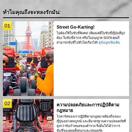
ทำไมคุณถึงจะหลงรักมัน:
01
Street Go-Karting!
ไม่ต้องใช้ใบขับขี่พิเศษ! เพียงแค่มีใบขับขี่ญี่ปุ่นที่ถูก
ต้อง ใบขับขี่สากล หรือใบอนุญาต SOFA คุณก็
สามารถขับขี่ไปทั่วโตเกียวได้!
ดูข้อมูลเพิ่มเติม
02
ความปลอดภัยและการปฏิบัติตาม
กฎหมาย
โกคาร์ทของเราปฏิบัติตามกฎหมายท้องถิ่นของ
ญี่ปุ่นอย่างสมบูรณ์ และมีมาตรฐานความปลอดภัยที่
สูงกว่าข้อกำหนดของตำรวจ จึงมั่นใจได้ว่าการ
ขับขี่ของคุณทั้งสนุกและปลอดภัย