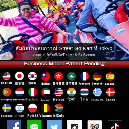
บริษัท
การจอง
เปลี่ยนสาขา
Tokyo Shinagawa
Tokyo Akihabara#1
Tokyo Akihabara#2
Tokyo Shibuya
Tokyo Shibuya Annex
Tokyo Bay
สัมผัสประสบการณ์ Street Go-Kart ที่ Tokyo!
Tokyo Asakusa
Osaka
ประสบการณ์ครั้งหนึ่งในชีวิตและครั้งเดียวไม่เคยพอ!
Okinawa