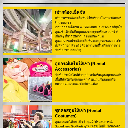
เช่ากล้องแอ็คชัน
บริการเช่ากล้องแอ็คชันมีให้บริการในราคาพิเศษที่
ร้านของเรา
เรามีกล้องแอ็คชัน 4K ที่ทันสมัยและทรงพลังที่สุดให้
คุณเช่าเพื่อบันทึกมุมมองของคุณหรือครอบครัว/
เพื่อนๆ ที่กำลังมีความสุขบนท้องถนน
คุณสามารถนำกล้องแอ็คชันของคุณมาเองและติด
ตั้งที่หน้าอก หัว หรือตัว (ตราบใดที่ไม่กีดขวางการ
ขับขี่อย่างปลอดภัย)
อุปกรณ์เสริมให้เช่า (Rental
Accessories)
ขับขี่อย่างมีสไตล์ด้วยอุปกรณ์เสริมสุดสนุกและเท่!
เพิ่มสีสันให้กับชุดของคุณด้วยแว่นกันแดดหรือ
หมวกสุดแนวขณะขับขี่ผ่านเมือง
ชุดคอสตูมให้เช่า (Rental
Costumes)
คุณจะบอกได้อย่างไรว่าคุณมี 'ประสบการณ์
SuperHero Go-Karting' ที่แท้จริงโดยไม่ได้แต่งตัว