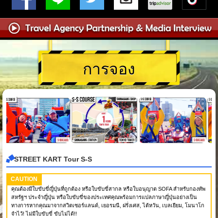
การจอง
STREET KART Tour S-S
CAUTION
คุณต้องมีใบขับขี่ญี่ปุ่นที่ถูกต้อง หรือใบขับขี่สากล หรือใบอนุญาต SOFA สำหรับกองทัพ
สหรัฐฯ ประจำญี่ปุ่น หรือใบขับขี่ของประเทศคุณพร้อมการแปลภาษาญี่ปุ่นอย่างเป็น
ทางการหากคุณมาจากสวิตเซอร์แลนด์, เยอรมนี, ฝรั่งเศส, ไต้หวัน, เบลเยียม, โมนาโก
จำไว้! ไม่มีใบขับขี่ ขับไม่ได้!!