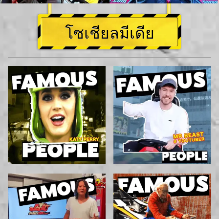
โซเชียลมีเดีย