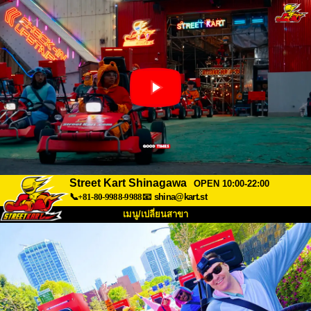
Street Kart Shinagawa
OPEN 10:00-22:00
📞+81-80-9988-9988
📧
shina@kart.st
เมนู/เปลี่ยนสาขา
หน้าแรก
เกี่ยวกับ
สเปค
ราคา
การเข้าถึง
เสียงจากผู้ใช้
คำถามที่พบบ่อย