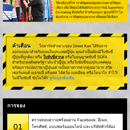
ให้เหมือนฮีโร่! เรามีชุดคอสตูมหลากหลายให้คุณ
เลือก เพื่อให้คุณได้สัมผัสประสบการณ์ SuperHero
Go-Karting ที่แท้จริง! สำหรับแฟนๆ ซูเปอร์ฮีโร่ ไม่
ต้องกังวล เรามีชุดของพวกเขาทั้งหมดให้เลือก!
คำเตือน
โกคาร์ทสำเพาะของ Street Kart ได้รับการ
ออกแบบมาสำหรับถนนในประเทศญี่ปุ่น คุณจำเป็นต้องมีใบขับขี่
ญี่ปุ่นที่ถูกต้อง หรือ
ใบขับขี่สากล
หรือใบอนุญาตขับขี่ SOFA
สำหรับกองทัพสหรัฐฯ ประจำญี่ปุ่น หรือใบขับขี่ของประเทศคุณ
พร้อมการแปลภาษาญี่ปุ่นอย่างเป็นทางการหากคุณมาจาก สวิต
เซอร์แลนด์ เยอรมนี ฝรั่งเศส ไต้หวัน เบลเยียม หรือโมนาโก จำไว้!
ไม่มีใบขับขี่ ขับไม่ได้!!
ดูข้อมูลเพิ่มเติม
.
การจอง
ตรวจสอบความพร้อมผ่าน Facebook, อีเมล,
01
โทรศัพท์, แบบฟอร์มออนไลน์ และบริษัททัวร์ท้อง