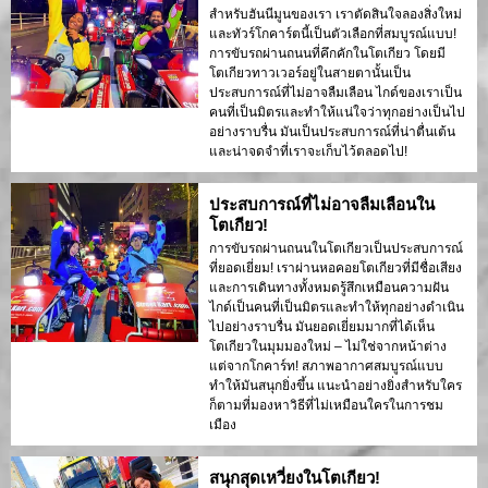
สำหรับฮันนีมูนของเรา เราตัดสินใจลองสิ่งใหม่
และทัวร์โกคาร์ตนี้เป็นตัวเลือกที่สมบูรณ์แบบ!
การขับรถผ่านถนนที่คึกคักในโตเกียว โดยมี
โตเกียวทาวเวอร์อยู่ในสายตานั้นเป็น
ประสบการณ์ที่ไม่อาจลืมเลือน ไกด์ของเราเป็น
คนที่เป็นมิตรและทำให้แน่ใจว่าทุกอย่างเป็นไป
อย่างราบรื่น มันเป็นประสบการณ์ที่น่าตื่นเต้น
และน่าจดจำที่เราจะเก็บไว้ตลอดไป!
ประสบการณ์ที่ไม่อาจลืมเลือนใน
โตเกียว!
การขับรถผ่านถนนในโตเกียวเป็นประสบการณ์
ที่ยอดเยี่ยม! เราผ่านหอคอยโตเกียวที่มีชื่อเสียง
และการเดินทางทั้งหมดรู้สึกเหมือนความฝัน
ไกด์เป็นคนที่เป็นมิตรและทำให้ทุกอย่างดำเนิน
ไปอย่างราบรื่น มันยอดเยี่ยมมากที่ได้เห็น
โตเกียวในมุมมองใหม่ – ไม่ใช่จากหน้าต่าง
แต่จากโกคาร์ท! สภาพอากาศสมบูรณ์แบบ
ทำให้มันสนุกยิ่งขึ้น แนะนำอย่างยิ่งสำหรับใคร
ก็ตามที่มองหาวิธีที่ไม่เหมือนใครในการชม
เมือง
สนุกสุดเหวี่ยงในโตเกียว!