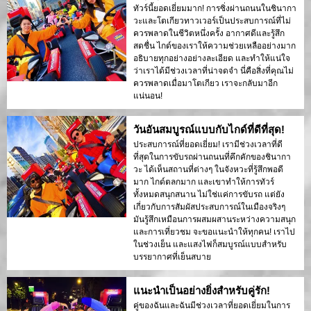
ทัวร์นี้ยอดเยี่ยมมาก! การซิ่งผ่านถนนในชินากา
วะและโตเกียวทาวเวอร์เป็นประสบการณ์ที่ไม่
ควรพลาดในชีวิตหนึ่งครั้ง อากาศดีและรู้สึก
สดชื่น ไกด์ของเราให้ความช่วยเหลืออย่างมาก
อธิบายทุกอย่างอย่างละเอียด และทำให้แน่ใจ
ว่าเราได้มีช่วงเวลาที่น่าจดจำ นี่คือสิ่งที่คุณไม่
ควรพลาดเมื่อมาโตเกียว เราจะกลับมาอีก
แน่นอน!
วันอันสมบูรณ์แบบกับไกด์ที่ดีที่สุด!
ประสบการณ์ที่ยอดเยี่ยม! เรามีช่วงเวลาที่ดี
ที่สุดในการขับรถผ่านถนนที่คึกคักของชินากา
วะ ได้เห็นสถานที่ต่างๆ ในจังหวะที่รู้สึกพอดี
มาก ไกด์ตลกมาก และเขาทำให้การทัวร์
ทั้งหมดสนุกสนาน ไม่ใช่แค่การขับรถ แต่ยัง
เกี่ยวกับการสัมผัสประสบการณ์ในเมืองจริงๆ
มันรู้สึกเหมือนการผสมผสานระหว่างความสนุก
และการเที่ยวชม จะขอแนะนำให้ทุกคน! เราไป
ในช่วงเย็น และแสงไฟก็สมบูรณ์แบบสำหรับ
บรรยากาศที่เย็นสบาย
แนะนำเป็นอย่างยิ่งสำหรับคู่รัก!
คู่ของฉันและฉันมีช่วงเวลาที่ยอดเยี่ยมในการ