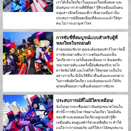
เราได้เห็นโตเกียวในมุมมองใหม่ทั้งหมด และ
มันสนุกมาก! ส่วนที่ดีที่สุด? รู้สึกเหมือนเป็นคน
หนุ่มสาวอีกครั้งขณะที่เราซิ่งผ่านเมือง! เป็น
ประสบการณ์ที่ยอดเยี่ยมที่ฉันจะแนะนำให้ทุก
คน ไม่ว่าจะอายุเท่าไหร่
การขับขี่ที่สมบูรณ์แบบสำหรับผู้ที่
หลงใหลในรถยนต์!
ถ้าคุณชอบขับรถ คุณจะต้องชอบทัวร์โกคาร์ตนี้
การขับรถผ่านชินากาวะพร้อมกับมองเห็น
โตเกียวทาวเวอร์นั้นยอดเยี่ยมมาก ฉันเคยขับ
รถมาหลายคัน แต่ครั้งนี้มันพิเศษจริงๆ รถโก
คาร์ตขับได้ดี และไกด์ก็ทำให้ทุกอย่างเป็นไป
อย่างราบรื่น นี่เป็นวิธีที่น่าตื่นเต้นและแตกต่าง
ในการสัมผัสโตเกียว และฉันขอแนะนำให้กับ
ทุกคนที่ชอบความตื่นเต้นของการขับรถ
ประสบการณ์ที่ไม่มีใครเหมือน!
ฉันไม่อยากจะเชื่อเลยว่าฉันสนุกขนาดไหนใน
ทัวร์นี้ การขับโกคาร์ทผ่านโตเกียว โดยมีเส้น
ขอบฟ้าและหอคอยโตเกียวอยู่รอบตัวรู้สึก
เหมือนฝัน คนดูแลทัวร์ช่วยเหลือดีมาก ทำให้
แน่ใจว่าเราปลอดภัย แต่ก็ให้เราได้สนุกสนาน