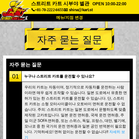
스트리트 카트 시부야 별관
OPEN 10:00-22:00
📞+81-70-2222-6655
📧
shina@kart.st
메뉴/지점 변경
최상단
자주 묻는 질문
소개
사양
가격
접근성
고객 리뷰
자주 묻는 질문
회사 정보
예약
자주 묻는 질문
지점 변경
01
누구나 스트리트 카트를 운전할 수 있나요?
도쿄 시나가와 #1
도쿄 아키하바라#1
우리의 카트는 자동이며, 정기적으로 자동차를 운전하는 사람
이라면 매우 쉽게 조작할 수 있습니다. 일본 도로에서 유효한 면
도쿄 아키하바라#2
도쿄 시부야
허가 있는 한 스트리트 카트를 운전할 수 있습니다. 단, 스트리
도쿄 시부야 애넥스
도쿄 베이
트 카트는 소형 모터사이클이나 오토바이 면허로 운전할 수 없
습니다. 주의: 스트리트 카트는 일본 도로에서 운행하도록 맞춤
도쿄 아사쿠사
오사카
제작된 고카트입니다. 일본 운전 면허증, 국제 운전 면허증, 주
일 미군 SOFA 면허증, 또는 스위스, 독일, 프랑스, 대만, 벨기에,
오키나와
모나코 중 한 국가의 운전 면허증과 일본 공인 번역본이 필요합
니다. 기억하세요! 면허 없이는 운전할 수 없습니다!!
자세히 보
기