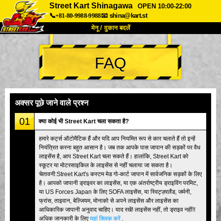
Street Kart Shinagawa
OPEN 10:00-22:00
📞+81-80-9988-9988
📧
shina@kart.st
मेनू / दुकान बदलें
TOP
FAQ
हमारे बारे में
विशेषताएँ
कीमत
पहुंच
वॉयस
FAQ
कंपनी
बुकिंग
अक्सर पूछे जाने वाले प्रश्न
शाखा बदलें
01
क्या कोई भी Street Kart चला सकता है?
टोक्यो शिनागावा #1
टोक्यो अकीहबारा#1
हमारे कर्ट्स ऑटोमैटिक हैं और यदि आप नियमित रूप से कार चलाते हैं तो इन्हें
नियंत्रित करना बहुत आसान है। जब तक आपके पास जापान की सड़कों पर वैध
टोक्यो अकीहबारा#2
टोक्यो शिबुया
लाइसेंस है, आप Street Kart चला सकते हैं। हालांकि, Street Kart को
टोक्यो शिबुया एनेक्स
टोक्यो बे
स्कूटर या मोटरसाइकिल के लाइसेंस से नहीं चलाया जा सकता है।
चेतावनी:Street Kart's कस्टम मेड गो-कार्ट जापान में सार्वजनिक सड़कों के लिए
टोक्यो असाकुसा
ओसाका
है। आपको जापानी ड्राइवर का लाइसेंस, या एक अंतर्राष्ट्रीय ड्राइविंग परमिट,
या US Forces Japan के लिए SOFA लाइसेंस, या स्विट्ज़रलैंड, जर्मनी,
ओकिनावा
फ्रांस, ताइवान, बेल्जियम, मोनाको से अपने लाइसेंस और लाइसेंस का
आधिकारिक जापानी अनुवाद चाहिए। याद रखें! लाइसेंस नहीं, तो ड्राइव नहीं!!
अधिक जानकारी के लिए
यहां क्लिक करें
.