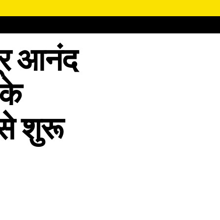
ूर आनंद
 के
से शुरू