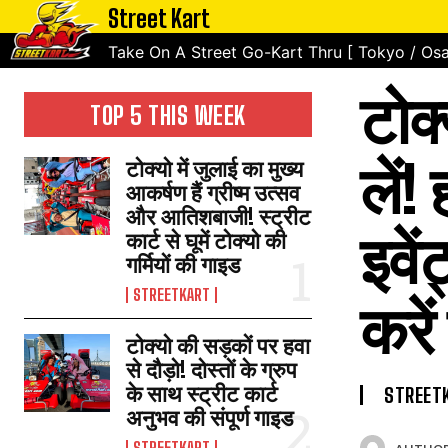
Street Kart
Take On A Street Go-Kart Thru [ Tokyo / Osa
टोक
TOP 5 THIS WEEK
लें!
टोक्यो में जुलाई का मुख्य
आकर्षण हैं ग्रीष्म उत्सव
और आतिशबाजी! स्ट्रीट
इवें
कार्ट से घूमें टोक्यो की
गर्मियों की गाइड
STREETKART
करे
टोक्यो की सड़कों पर हवा
से दौड़ो! दोस्तों के ग्रुप
के साथ स्ट्रीट कार्ट
STREET
अनुभव की संपूर्ण गाइड
STREETKART