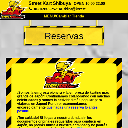
Street Kart Shibuya
OPEN 10:00-22:00
📞+81-80-9999-2525
📧
shina@kart.st
MENÚ/Cambiar Tienda
INICIO
Reservas
Acerca de
Especificaciones
Precios
Acceso
Testimonios
Preguntas Frecuentes
Empresa
Reservas
Cambiar Tienda
Tokyo Shinagawa
Tokyo Akihabara#1
Tokyo Akihabara#2
Tokyo Shibuya
¡Somos la
empresa pionera
y la
empresa de karting más
Tokyo Shibuya Annex
Tokyo Bay
grande
de Japón! Continuamos colaborando con
muchas
celebridades
y somos la
actividad más popular
para
viajeros en Japón! Por eso recomendamos
Tokyo Asakusa
Osaka
encarecidamente
que hagas una reserva lo antes
posible.
Okinawa
¡Ten cuidado! Si llegas a nuestra tienda sin los
documentos originales requeridos para conducir en
Japón, no podrás unirte a nuestra actividad y no podrás