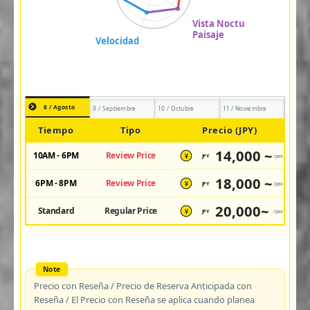
8 / Agosto
9 / Septiembre
10 / Octubre
11 / Noviembre
Tiempo
Tipo
Precio (JPY)
14,000 ~
10AM - 6PM
Review Price
JPY
/pax
¥
18,000 ~
6PM - 8PM
Review Price
JPY
/pax
¥
20,000~
Standard
Regular Price
JPY
/pax
¥
Precio con Reseña / Precio de Reserva Anticipada con
Reseña / El Precio con Reseña se aplica cuando planea