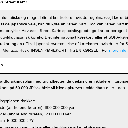
en Street Kart?
automatiske og meget lette at kontrollere, hvis du regelmæssigt kører b
t til de japanske veje, kan du køre en Street Kart. Dog kan Street Kart i
 motorcykler. Advarsel: Street Karts specialbyggede go-kart er beregnet ti
t gyldigt japansk kørekort, et internationalt kørekort, eller et SOFA-kø
ørekort og en officiel japansk oversættelse af kørekortet, hvis du er fra
en, Monaco. Husk! INGEN KØREKORT, INGEN KØRSEL!! For
mere info
g?
ardforsikringsplan med grundlæggende dækning er inkluderet i turprisen,
sikoen på 50.000 JPY/vehicle vil blive opkrævet umiddelbart efter turen.
ringsplanen dækker:
e (andre end føreren): 800.000.000 yen
r (andre end føreren): 2.000.000 yen
de: 5.000.000 JPY
ger reservationen online eller i butikken med et ekstra gebyr.