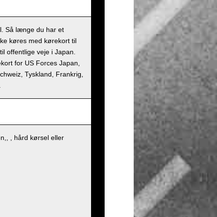
il. Så længe du har et
kke køres med kørekort til
l offentlige veje i Japan.
rekort for US Forces Japan,
 Schweiz, Tyskland, Frankrig,
.
, , hård kørsel eller