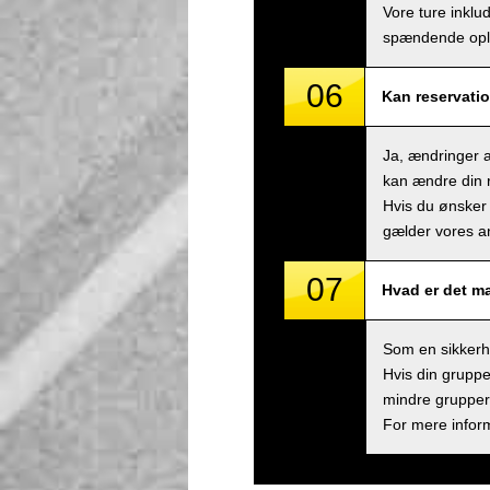
Vore ture inklu
spændende ople
06
Kan reservatio
Ja, ændringer a
kan ændre din r
Hvis du ønsker 
gælder vores an
07
Hvad er det m
Som en sikkerhe
Hvis din gruppe
mindre grupper,
For mere inform