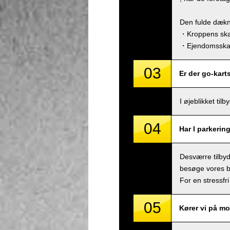
Den fulde dækn
・Kroppens skad
・Ejendomsskade
03
Er der go-kart
I øjeblikket ti
04
Har I parkerin
Desværre tilbyde
besøge vores bu
For en stressfri
05
Kører vi på mo