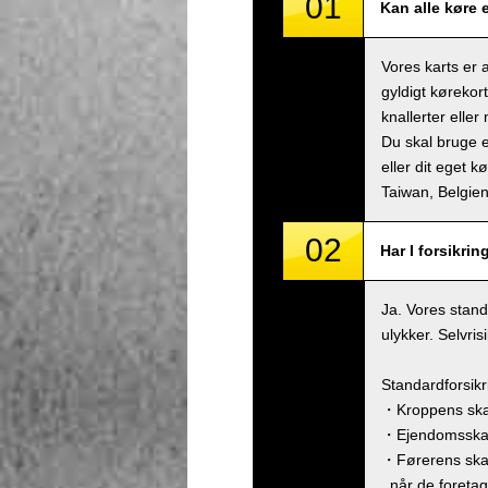
01
Kan alle køre 
Vores karts er 
gyldigt kørekor
knallerter eller
Du skal bruge e
eller dit eget k
Taiwan, Belgi
02
Har I forsikrin
Ja. Vores stand
ulykker. Selvri
Standardforsik
・Kroppens skad
・Ejendomsskade
・Førerens ska
, når de foreta