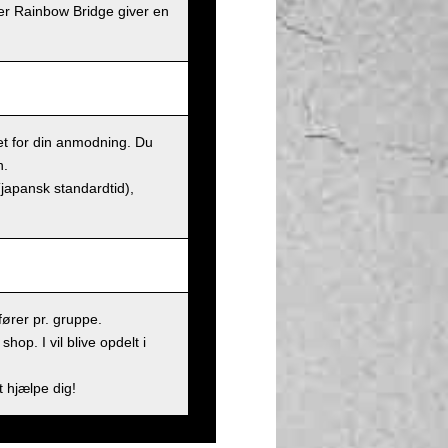
er Rainbow Bridge giver en
et for din anmodning. Du
n.
(japansk standardtid),
ører pr. gruppe.
op. I vil blive opdelt i
t hjælpe dig!