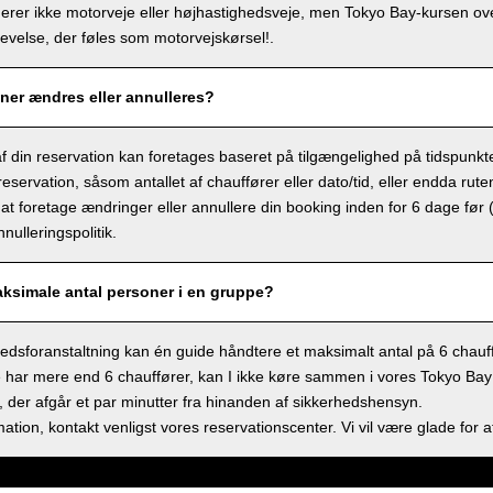
derer ikke motorveje eller højhastighedsveje, men Tokyo Bay-kursen ov
velse, der føles som motorvejskørsel!.
ner ændres eller annulleres?
f din reservation kan foretages baseret på tilgængelighed på tidspunkt
eservation, såsom antallet af chauffører eller dato/tid, eller endda rute
at foretage ændringer eller annullere din booking inden for 6 dage før 
nulleringspolitik.
aksimale antal personer i en gruppe?
dsforanstaltning kan én guide håndtere et maksimalt antal på 6 chauff
 har mere end 6 chauffører, kan I ikke køre sammen i vores Tokyo Bay sh
 der afgår et par minutter fra hinanden af sikkerhedshensyn.
ation, kontakt venligst vores reservationscenter. Vi vil være glade for a