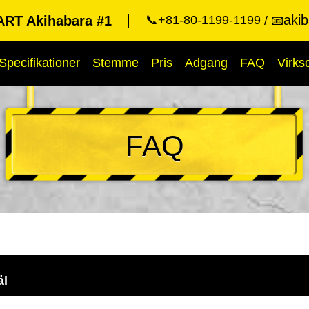
aki
RT Akihabara #1
📞+81-80-1199-1199
📧
Specifikationer
Stemme
Pris
Adgang
FAQ
Virk
FAQ
ål