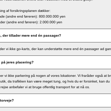
ing af forsikringsplanen dækker:
e (andre end føreren): 800.000.000 yen
r (andre end føreren): 2.000.000 yen
s, der tillader mere end én passager?
lbyder vi ikke go-karts, der kan understøtte mere end én passager ad ga
g på jeres placering?
r vi ikke parkering på nogen af vores lokationer. Vi fraråder også at bru
tik, da trafikken kan være meget tung, og hvis du er forsinket, kan du ik
 rejse anbefaler vi at bruge offentlig transport for at nå os.
torveje?