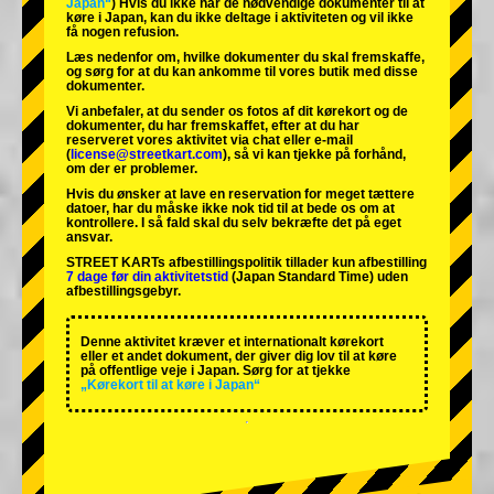
Japan“
) Hvis du ikke har de nødvendige dokumenter til at
køre i Japan, kan du ikke deltage i aktiviteten og vil ikke
få nogen refusion.
Læs nedenfor om, hvilke dokumenter du skal fremskaffe,
og sørg for at du kan ankomme til vores butik med disse
dokumenter.
Vi anbefaler, at du sender os fotos af dit kørekort og de
dokumenter, du har fremskaffet, efter at du har
reserveret vores aktivitet via chat eller e-mail
(
license@streetkart.com
), så vi kan tjekke på forhånd,
om der er problemer.
Hvis du ønsker at lave en reservation for meget tættere
datoer, har du måske ikke nok tid til at bede os om at
kontrollere. I så fald skal du selv bekræfte det på eget
ansvar.
STREET KARTs afbestillingspolitik tillader kun afbestilling
7 dage før din aktivitetstid
(Japan Standard Time) uden
afbestillingsgebyr.
Denne aktivitet kræver et internationalt kørekort
eller et andet dokument, der giver dig lov til at køre
på offentlige veje i Japan. Sørg for at tjekke
„Kørekort til at køre i Japan“