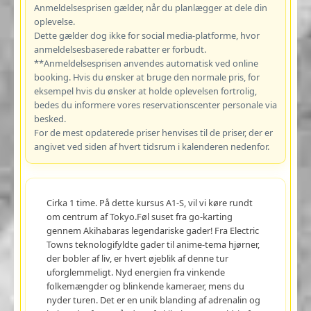
Anmeldelsesprisen gælder, når du planlægger at dele din
oplevelse.
Dette gælder dog ikke for social media-platforme, hvor
anmeldelsesbaserede rabatter er forbudt.
**Anmeldelsesprisen anvendes automatisk ved online
booking. Hvis du ønsker at bruge den normale pris, for
eksempel hvis du ønsker at holde oplevelsen fortrolig,
bedes du informere vores reservationscenter personale via
besked.
For de mest opdaterede priser henvises til de priser, der er
angivet ved siden af hvert tidsrum i kalenderen nedenfor.
Cirka 1 time. På dette kursus A1-S, vil vi køre rundt
om centrum af Tokyo.Føl suset fra go-karting
gennem Akihabaras legendariske gader! Fra Electric
Towns teknologifyldte gader til anime-tema hjørner,
der bobler af liv, er hvert øjeblik af denne tur
uforglemmeligt. Nyd energien fra vinkende
folkemængder og blinkende kameraer, mens du
nyder turen. Det er en unik blanding af adrenalin og