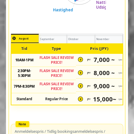
August
September
Oktober
November
Tid
Type
Pris (JPY)
FLASH SALE REVIEW
7,000 ~
10AM-1PM
JPY
/pax
¥
PRICE!
2:30PM-
FLASH SALE REVIEW
8,000 ~
JPY
/pax
¥
5:30PM
PRICE!
FLASH SALE REVIEW
9,000 ~
7PM-8:30PM
JPY
/pax
¥
PRICE!
15,000~
Standard
Regular Price
JPY
/pax
¥
Anmeldelsespris / Tidlig bookingsanmeldelsespris /