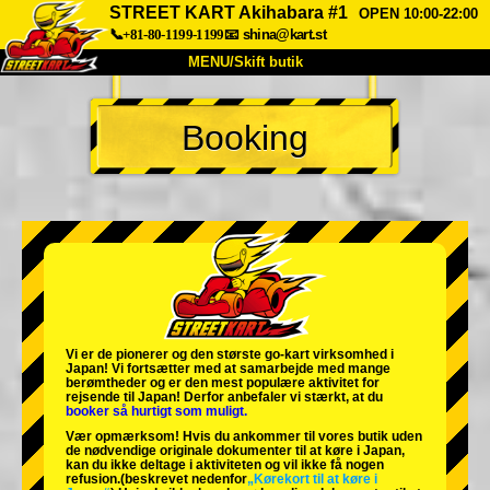
STREET KART Akihabara #1
OPEN 10:00-22:00
📞+81-80-1199-1199
📧
shina@kart.st
MENU/Skift butik
TOP
Booking
Om
Specifikationer
Pris
Adgang
Stemme
FAQ
Virksomhed
Booking
Skift butik
Tokyo Shinagawa
Tokyo Akihabara#1
Tokyo Akihabara#2
Tokyo Shibuya
Vi er de
pionerer
og
den største go-kart virksomhed
i
Tokyo Shibuya Annex
Tokyo Bay
Japan! Vi fortsætter med at samarbejde med
mange
berømtheder
og er den
mest populære aktivitet
for
rejsende til Japan! Derfor anbefaler vi stærkt, at du
Tokyo Asakusa
Osaka
booker så hurtigt som muligt.
Vær opmærksom! Hvis du ankommer til vores butik uden
Okinawa
de nødvendige originale dokumenter til at køre i Japan,
kan du ikke deltage i aktiviteten og vil ikke få nogen
refusion.
(beskrevet nedenfor
„Kørekort til at køre i